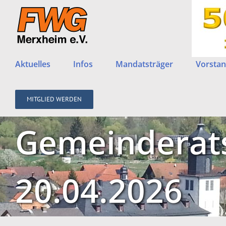
Zum
Inhalt
springen
Aktuelles
Infos
Mandatsträger
Vorstan
MITGLIED WERDEN
Gemeinderat
20.04.2026