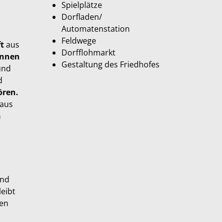
Spielplätze
Dorfladen/
Automatenstation
Feldwege
t
aus
Dorfflohmarkt
innen
Gestaltung des Friedhofes
 und
d
ören.
aus
n
und
leibt
en