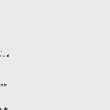
n
g
 nicht
n in
Wohle