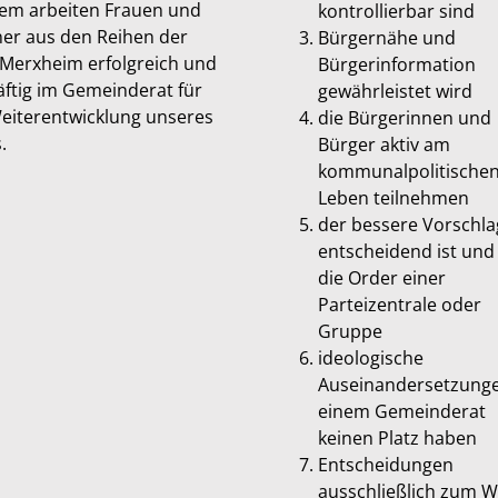
dem arbeiten Frauen und
kontrollierbar sind
er aus den Reihen der
Bürgernähe und
Merxheim erfolgreich und
Bürgerinformation
äftig im Gemeinderat für
gewährleistet wird
eiterentwicklung unseres
die Bürgerinnen und
.
Bürger aktiv am
kommunalpolitische
Leben teilnehmen
der bessere Vorschla
entscheidend ist und
die Order einer
Parteizentrale oder
Gruppe
ideologische
Auseinandersetzunge
einem Gemeinderat
keinen Platz haben
Entscheidungen
ausschließlich zum 