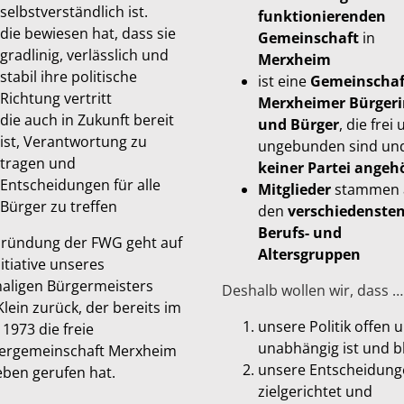
selbstverständlich ist.
funktionierenden
die bewiesen hat, dass sie
Gemeinschaft
in
gradlinig, verlässlich und
Merxheim
stabil ihre politische
ist eine
Gemeinschaf
Richtung vertritt
Merxheimer Bürger
die auch in Zukunft bereit
und Bürger
, die frei
ist, Verantwortung zu
ungebunden sind un
tragen und
keiner Partei angeh
Entscheidungen für alle
Mitglieder
stammen 
Bürger zu treffen
den
verschiedenste
Berufs- und
Gründung der FWG geht auf
Altersgruppen
nitiative unseres
aligen Bürgermeisters
Deshalb wollen wir, dass …
 Klein zurück, der bereits im
unsere Politik offen 
 1973 die freie
unabhängig ist und b
ergemeinschaft Merxheim
unsere Entscheidung
eben gerufen hat.
zielgerichtet und