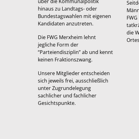
über die Kommunalpolitik
Seit
hinaus zu Landtags- oder
Männ
Bundestagswahlen mit eigenen
FWG 
Kandidaten anzutreten.
tatkr
die W
Die FWG Merxheim lehnt
Ortes
jegliche Form der
“Parteiendisziplin” ab und kennt
keinen Fraktionszwang.
Unsere Mitglieder entscheiden
sich jeweils frei, ausschließlich
unter Zugrundelegung
sachlicher und fachlicher
Gesichtspunkte.