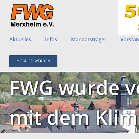
Zum
Inhalt
springen
Aktuelles
Infos
Mandatsträger
Vorstan
MITGLIED WERDEN
FWG wurde v
mit dem Klim