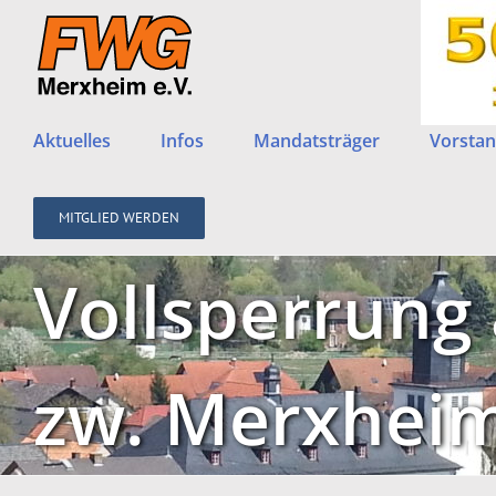
Zum
Inhalt
springen
Aktuelles
Infos
Mandatsträger
Vorstan
MITGLIED WERDEN
Vollsperrung 
zw. Merxhei