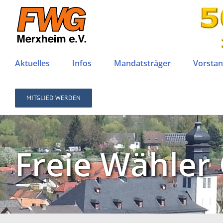
Zum
Inhalt
springen
Aktuelles
Infos
Mandatsträger
Vorstan
MITGLIED WERDEN
Freie Wähler